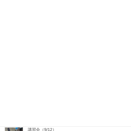
2025 元日
2025年1月1日
一輪挿しの作り方
2024年11月4日
木戸
2023年7月24日
講習会（道具箱作り）
2021年10月21日
講習会（9/12）