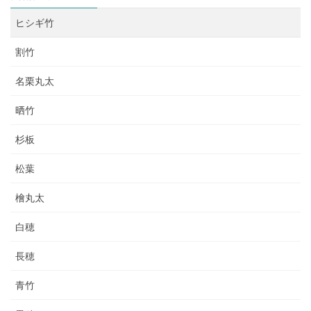
ヒシギ竹
割竹
名栗丸太
晒竹
杉板
松葉
檜丸太
白穂
長穂
青竹