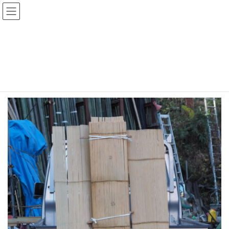
コ
ナ
ン
ビ
テ
ゲ
ン
ー
ヒシギ竹
ツ
シ
へ
ョ
ス
ン
HOME
商品一覧
ヒシギ竹
キ
に
ッ
移
プ
動