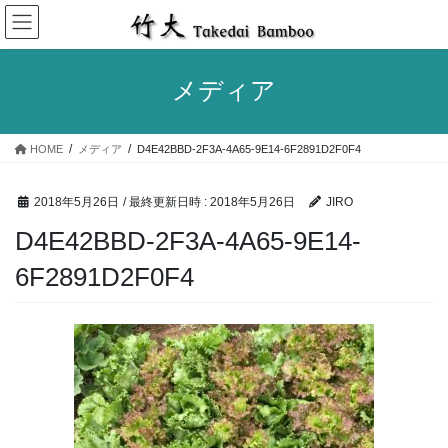
コ
ナ
ン
ビ
テ
ゲ
ン
ー
メディア
ツ
シ
へ
ョ
ス
ン
HOME
メディア
D4E42BBD-2F3A-4A65-9E14-6F2891D2F0F4
キ
に
ッ
移
プ
動
2018年5月26日
/ 最終更新日時 :
2018年5月26日
JIRO
D4E42BBD-2F3A-4A65-9E14-
6F2891D2F0F4