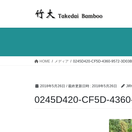
コ
ナ
ン
ビ
テ
ゲ
ン
ー
ツ
シ
へ
ョ
ス
ン
キ
に
ッ
移
HOME
メディア
0245D420-CF5D-4360-9572-3D03
プ
動
2018年5月26日
/ 最終更新日時 :
2018年5月26日
JIR
0245D420-CF5D-4360